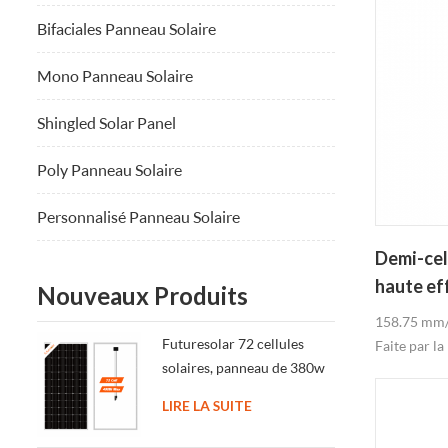
Bifaciales Panneau Solaire
Mono Panneau Solaire
Shingled Solar Panel
Poly Panneau Solaire
Personnalisé Panneau Solaire
Demi-cel
haute ef
Nouveaux Produits
solaires
158.75 mm/
Futuresolar 72 cellules
Faite par l
solaires, panneau de 380w
Résidentiel
390w 400w
adapté Demi
LIRE LA SUITE
sortie Max 