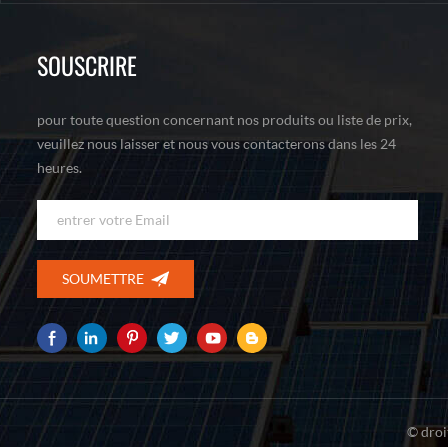
SOUSCRIRE
pour toute question concernant nos produits ou liste de prix,
veuillez nous laisser et nous vous contacterons dans les 24
heures.
© droi