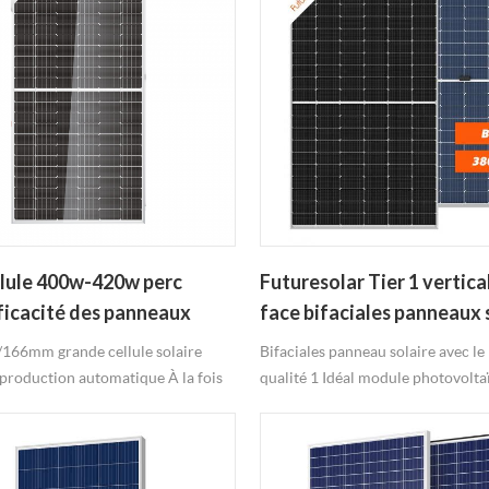
lule 400w-420w perc
Futuresolar Tier 1 vertica
ficacité des panneaux
face bifaciales panneaux 
 sans anti-dumping impôts
350W-380W
166mm grande cellule solaire
Bifaciales panneau solaire avec le
a production automatique À la fois
qualité 1 Idéal module photovolt
/Commercial/Industriel projet
pergola, maison verte Obtenez plu
-cellule de la technologie De
que les modules pv Sans cadre et 
455w panneau solaire
fois disponible L'esthétique du bâ