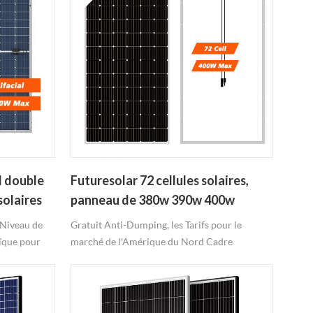
l double
Futuresolar 72 cellules solaires,
solaires
panneau de 380w 390w 400w
 Niveau de
Gratuit Anti-Dumping, les Tarifs pour le
aïque pour
marché de l'Amérique du Nord Cadre
s électrique
noir/Tout Noir/Noir Ultra sont disponibles De
Encadrée à la
sortie la plus élevée 400W
timent choix