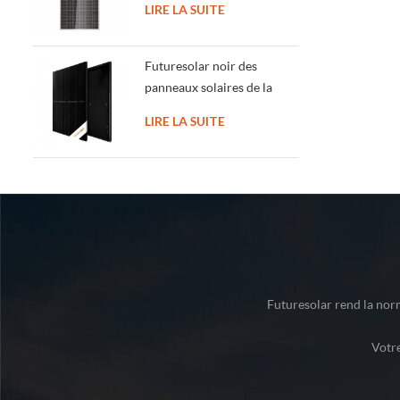
LIRE LA SUITE
anti-dumping impôts
Futuresolar noir des
panneaux solaires de la
moitié des cellules 400-
LIRE LA SUITE
450w monocristallin
panneau solaire
Futuresolar rend la norm
Votr