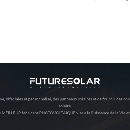
e, bifaciales et personnalisé, des panneaux solaires et de fournir des com
solaire.
e MEILLEUR fabricant PHOTOVOLTAÏQUE vise à la Puissance de la Vie en