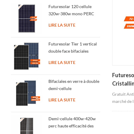
Futuresolar 120 cellule
320w-380w mono PERC
solaires à haut rendement
LIRE LA SUITE
panneau de cellules
Futuresolar Tier 1 vertical
double face bifaciales
panneaux solaires 350W-
LIRE LA SUITE
380W
Futureso
Bifaciales en verre à double
Cristall
demi-cellule
350W
Gratuit Ant
photovoltaïque module 410
LIRE LA SUITE
marché de 
w-450w
noir/Tout N
Demi-cellule 400w-420w
perc haute efficacité des
panneaux solaires sans