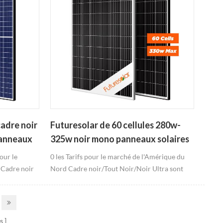
adre noir
Futuresolar de 60 cellules 280w-
 panneaux
325w noir mono panneaux solaires
our le
0 les Tarifs pour le marché de l'Amérique du
 Cadre noir
Nord Cadre noir/Tout Noir/Noir Ultra sont
disponibles De sortie la plus élevée 330 w
s