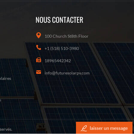
NOUS CONTACTER
100 Church St8th Floor
+1 (518) 510-3980
18965442342
info@futuresolarpv.com
laires
s
laisser un message
servés.