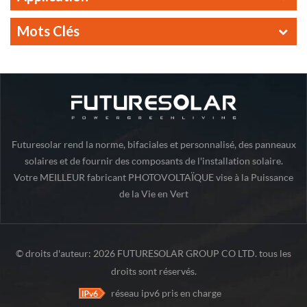
Mots Clés
Futuresolar rend la norme, bifaciales et personnalisé, des panneaux
solaires et de fournir des composants de l'installation solaire.
Votre MEILLEUR fabricant PHOTOVOLTAÏQUE vise à la Puissance
de la Vie en Vert
© droits d'auteur: 2026 FUTURESOLAR GROUP CO LTD. tous les
droits sont réservés.
réseau ipv6 pris en charge