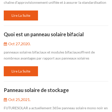
chaîne d'approvisionnement unifiée et à assurer la standardisation
de la fabrication des équipements et des applications des clients,...
Lire La Suite
Quoi est un panneau solaire bifacial
Oct 27,2020.
panneaux solaires bifaciaux et modules bifaciauxoffrent de
nombreux avantages par rapport aux panneaux solaires
traditionnels. la puissance peut être produite à partir de des deux
côtés d'un module bi...
Lire La Suite
Panneau solaire de stockage
Oct 25,2021.
FUTURESOLAR a actuellement 365w panneau solaire mono noir en