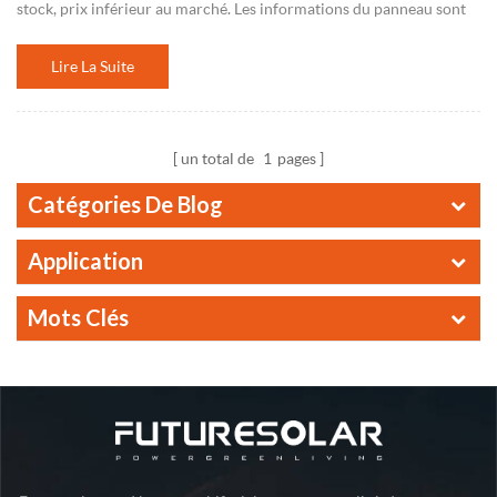
stock, prix inférieur au marché. Les informations du panneau sont
les suivantes : Modèle Qté Desc. Prix Noter JAM60S21-365/MR
6200 pièces c...
Lire La Suite
un total de
1
pages
Catégories De Blog
Application
Mots Clés