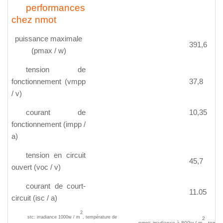
performances
chez nmot
puissance maximale
391,6
(pmax / w)
tension de
fonctionnement (vmpp
37,8
/ v)
courant de
10,35
fonctionnement (impp /
a)
tension en circuit
45,7
ouvert (voc / v)
courant de court-
11.05
circuit (isc / a)
2
stc: irradiance 1000w / m
, température de
2
nmot: irradiance à 800w / m
, tempé