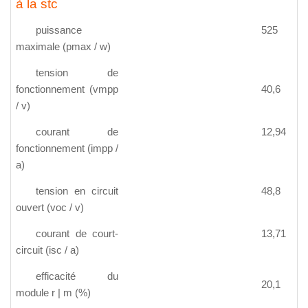
à la stc
puissance
525
maximale (pmax / w)
tension de
fonctionnement (vmpp
40,6
/ v)
courant de
12,94
fonctionnement (impp /
a)
tension en circuit
48,8
ouvert (voc / v)
courant de court-
13,71
circuit (isc / a)
efficacité du
20,1
module r | m (%)