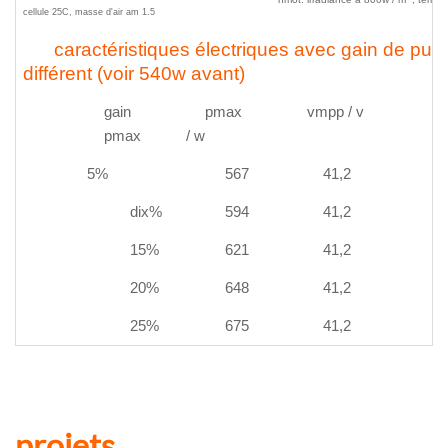
cellule 25
C
, masse d'air am 1.5
caractéristiques électriques avec gain de puis
différent (voir 540w avant)
gain
pmax
vmpp / v
pmax
/ w
5%
567
41,2
dix%
594
41,2
15%
621
41,2
20%
648
41,2
25%
675
41,2
projets