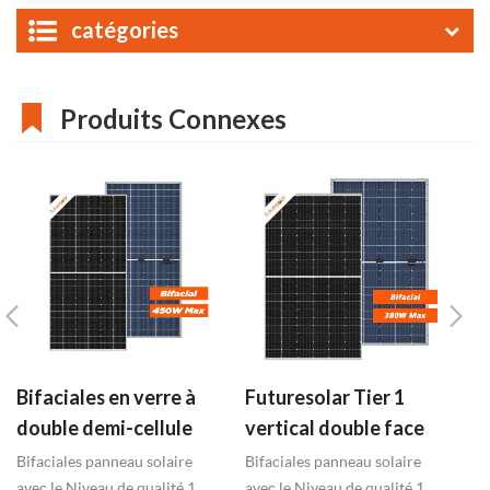
catégories
Produits Connexes
Bifaciales en verre à
Futuresolar Tier 1
1
double demi-cellule
vertical double face
p
photovoltaïque
bifaciales panneaux
m
Bifaciales panneau solaire
Bifaciales panneau solaire
pa
module 410 w-450w
avec le Niveau de qualité 1
solaires 350W-380W
avec le Niveau de qualité 1
tr